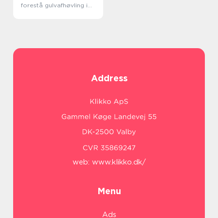
forestå gulvafhøvling i
Højbjerg
Address
web:
www.klikko.dk/
Menu
Ads