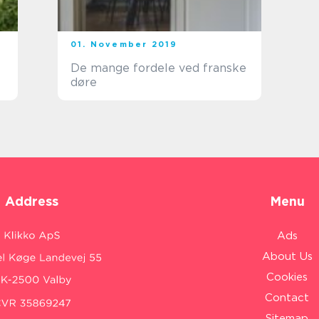
01. November 2019
De mange fordele ved franske
døre
Address
Menu
Ads
About Us
Cookies
Contact
Sitemap