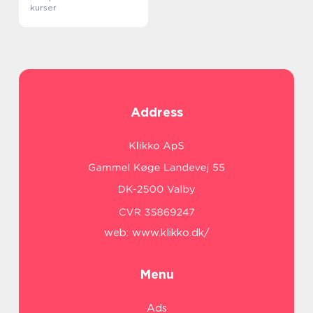
kurser
Address
web:
www.klikko.dk/
Menu
Ads