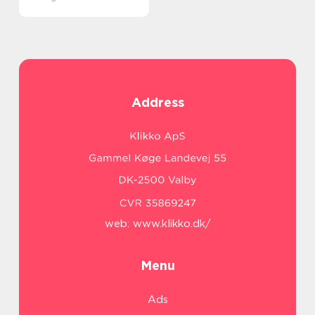
Address
web:
www.klikko.dk/
Menu
Ads