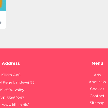
t
Address
Menu
Ads
About Us
Cookies
Contact
Sitemap
:
www.klikko.dk/