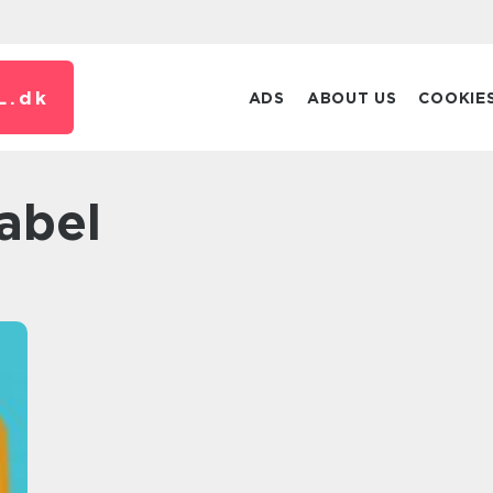
L.
dk
ADS
ABOUT US
COOKIE
label