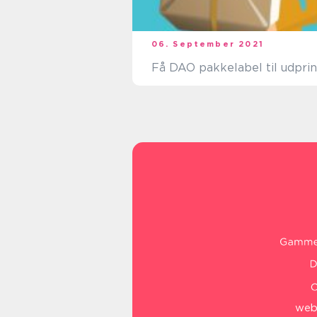
06. September 2021
Få DAO pakkelabel til udprin
web