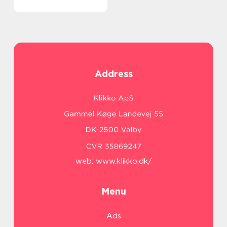
Address
web:
www.klikko.dk/
Menu
Ads