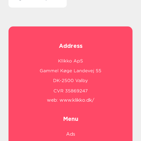
Address
web:
www.klikko.dk/
Menu
Ads