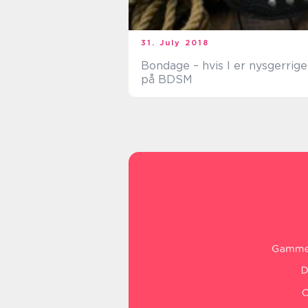
31. July 2018
Bondage – hvis I er nysgerrige
på BDSM