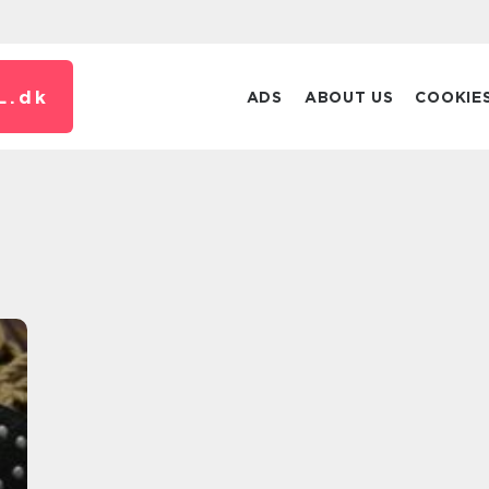
L.
dk
ADS
ABOUT US
COOKIE