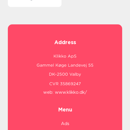
Address
web:
www.klikko.dk/
Menu
Ads