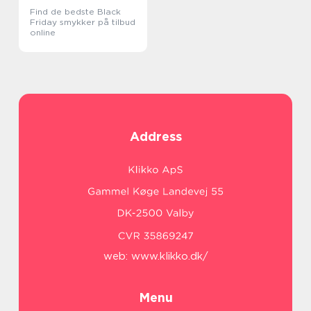
Find de bedste Black
Friday smykker på tilbud
online
Address
web:
www.klikko.dk/
Menu