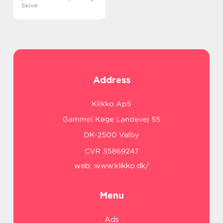
Skive
Address
web:
www.klikko.dk/
Menu
Ads