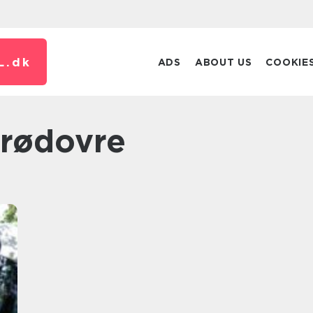
L.
dk
ADS
ABOUT US
COOKIE
 rødovre