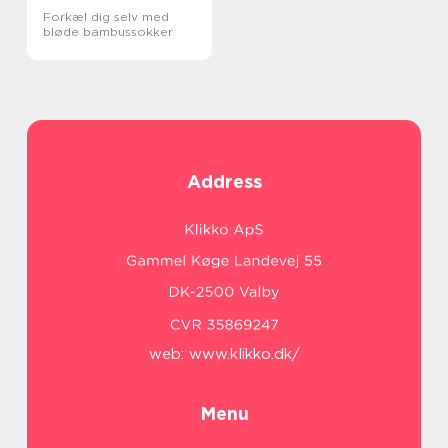
Forkæl dig selv med
bløde bambussokker
Address
web:
www.klikko.dk/
Menu