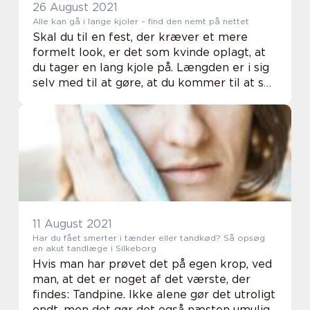
26 August 2021
Alle kan gå i lange kjoler – find den nemt på nettet
Skal du til en fest, der kræver et mere
formelt look, er det som kvinde oplagt, at
du tager en lang kjole på. Længden er i sig
selv med til at gøre, at du kommer til at se
langt mere elegant ud. Og når du ser
elegant ud...
11 August 2021
Har du fået smerter i tænder eller tandkød? Så opsøg
en akut tandlæge i Silkeborg
Hvis man har prøvet det på egen krop, ved
man, at det er noget af det værste, der
findes: Tandpine. Ikke alene gør det utroligt
ondt, men det gør det også næsten umuligt