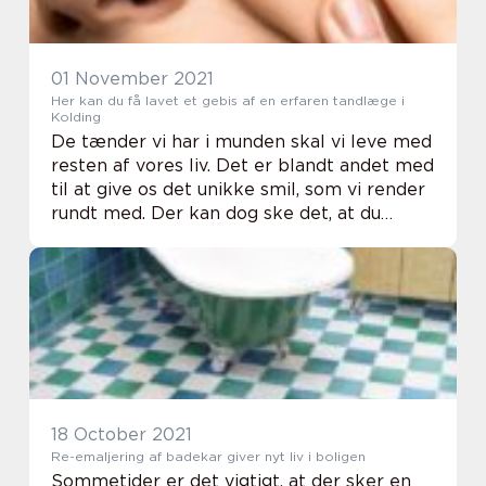
01 November 2021
Her kan du få lavet et gebis af en erfaren tandlæge i
Kolding
De tænder vi har i munden skal vi leve med
resten af vores liv. Det er blandt andet med
til at give os det unikke smil, som vi render
rundt med. Der kan dog ske det, at du
kommer til at slå dine tænder i stykker ved
en ulykke, eller der opstår en syg...
18 October 2021
Re-emaljering af badekar giver nyt liv i boligen
Sommetider er det vigtigt, at der sker en