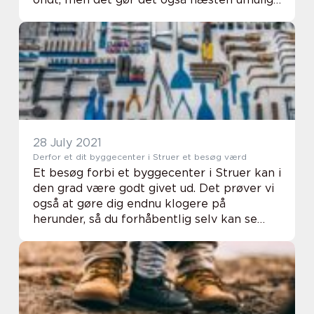
at spise og tale. Hvis man bliver r...
28 July 2021
Derfor et dit byggecenter i Struer et besøg værd
Et besøg forbi et byggecenter i Struer kan i
den grad være godt givet ud. Det prøver vi
også at gøre dig endnu klogere på
herunder, så du forhåbentlig selv kan se
den værdi, det kan have, at du...