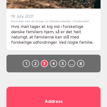
19 July 2021
Hvordan kan du bruge en familievejleder i Kokkedal?
Hvis man tager et kig ind i forskellige
danske familiers hjem, så er det helt
naturligt, at familierne kan stå med
forskellige udfordringer. Ved nogle familier
kan det være, at arbejdet tynger ekstra
meget, måske er det sv&ael...
1
2
3
4
5
…
8
Address