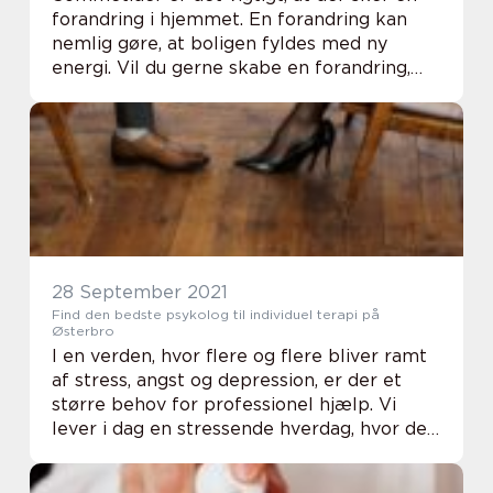
forandring i hjemmet. En forandring kan
nemlig gøre, at boligen fyldes med ny
energi. Vil du gerne skabe en forandring,
som du ligger mærke til, kan det være
passende at sætte ind på badeværelset.
Her er der ...
28 September 2021
Find den bedste psykolog til individuel terapi på
Østerbro
I en verden, hvor flere og flere bliver ramt
af stress, angst og depression, er der et
større behov for professionel hjælp. Vi
lever i dag en stressende hverdag, hvor der
som regel sjældent er tid til at stoppe op,
da tingene bevæger sig fremad. Det ...