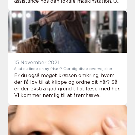
assistance hos den lokale maskinstation. Og
søger du en maskinstation i Brande kan du
altid tage kontakt til Midtjydsk
Maskinstation ...
15 November 2021
Skal du finde en ny frisør? Gør dig disse overvejelser
Er du også meget kræsen omkring, hvem
der få lov til at klippe og ordne dit hår? Så
er der ekstra god grund til at læse med her.
Vi kommer nemlig til at fremhæve
forskellige ting, du kan tage med i dine
overvejelser, før du vælger en frisørsalon.
Ove...