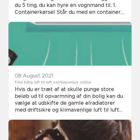
du 5 ting, du kan hyre en vognmand til. 1.
Containerkørsel Står du med en container
du ønsker leveret, eller en container du
skal...
08 August 2021
Find billig luft til luft varmepumpe online
Hvis du er træt af at skulle punge store
beløb ud til opvarmning af din bolig kan du
vælge at udskifte de gamle elradiatorer
med driftsikre og klimavenlige luft til luft
varmepumper. En luft til luft varmepumpe
er langt mere energi...