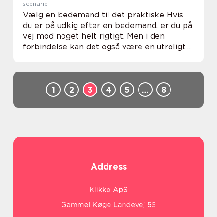
scenarie
Vælg en bedemand til det praktiske Hvis
du er på udkig efter en bedemand, er du på
vej mod noget helt rigtigt. Men i den
forbindelse kan det også være en utroligt
god idé at overveje, i hvilken grad du vil
bruge d...
1
2
3
4
5
…
8
Address