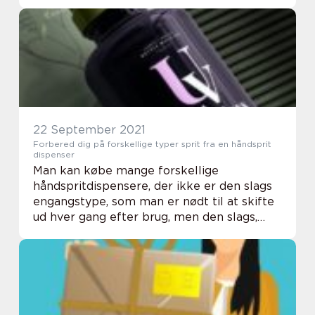
du med stor fordel alliere dig med en
dygtig og erfaren IT kon...
22 September 2021
Forbered dig på forskellige typer sprit fra en håndsprit
dispenser
Man kan købe mange forskellige
håndspritdispensere, der ikke er den slags
engangstype, som man er nødt til at skifte
ud hver gang efter brug, men den slags,
som man for eksempel kan stille frem i
butikker og forretninger eller på hospitaler,
så folk ...