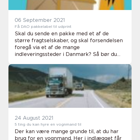
06 September 2021
Få DAO pakkelabel til udprint
Skal du sende en pakke med et af de
større fragtselskaber, og skal forsendelsen
foregå via et af de mange
indleveringssteder i Danmark? Så bør du
først og fremmest sikre dig at din pakke er
forsynet med et gyldigt pak...
24 August 2021
5 ting du kan hyre en vognmand til
Der kan være mange grunde til, at du har
brug for en vognmand. Her i indlægget får