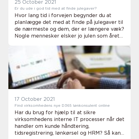
25 October 2021
Er du ude i god tid med at finde julegaver?
Hvor lang tid i forvejen begynder du at
planlægge det med at finde på julegaver til
de nærmeste og dem, der er længere væk?
Nogle mennesker elsker jo julen som årets
bedste højtid med hygge, god mad og
komme...
17 October 2021
Find virksomhedens nye D365 lønkonsulent online
Har du brug for hjælp til at sikre
virksomhedens interne IT processer når det
handler om kunde håndtering,
tidsregistrering, lønkørsel og HRM? Så kan